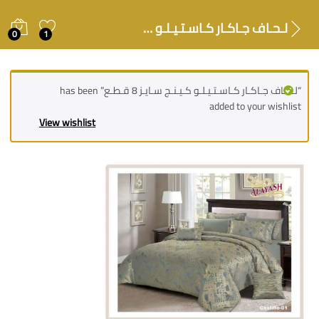
لـحـاف جـاكـار كـاسـتـيـلـو كـيـنـج سـايـز 8 قـطـع
0
1
“لـحـاف جـاكـار كـاسـتـيـلـو كـيـنـج سـايـز 8 قـطـع” has been
added to your wishlist
View wishlist