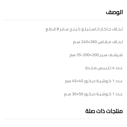
الوصف
لـحـاف جـاكـار كـاسـتـيـلـو كـيـنـج سـايـز 8 قـطـع
لـحـاف مـقـاس 260×240 سـم
شـرشـف سـيـر 200×200-35 سم
عـدد 4 تـلـبـيـس مـخـدة
عـدد 1 كـوشـيـة ديـكـور 45×45 سم
عـدد 1 كـوشـيـة ديـكـور 50×30 سـم
منتجات ذات صلة