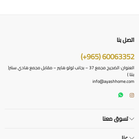
اختي
الخ
على
صف
الم
اتصل بنا
60063352 (965+)
العنوان: الضجيج مجمع 37 – بجانب لولو هايبر – مقابل مجمع هادي سنتر(
بنتا )
info@ayashhome.com
تسوق معنا
عنا