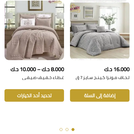
نطاق
16.000
د.ك
8.000
د.ك
–
10.000
د.ك
السعر
لـحـاف مـونـزا كـيـنـج سـايـز 7 ق
غـطـاء خـفـيـف صـيـفـي
من
هنا
خلال
الع
إضافة إلى السلة
تحديد أحد الخيارات
من
الأ
الم
لهذ
المن
يم