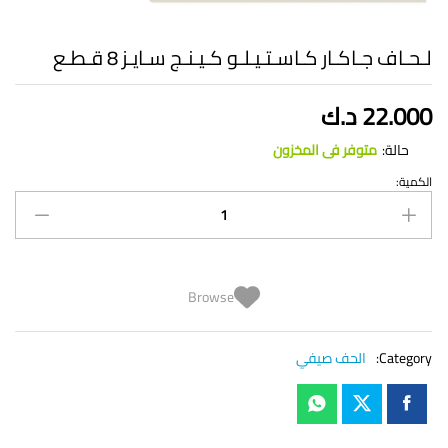
لـحـاف جـاكـار كـاسـتـيـلـو كـيـنـج سـايـز 8 قـطـع
22.000
د.ك
حالة:
متوفر فى المخزون
الكمية:
لـحـاف
جـاكـار
كـاسـتـيـلـو
كـيـنـج
سـايـز
8
Browse
قـطـع
quantity
Category:
الحف صيفي