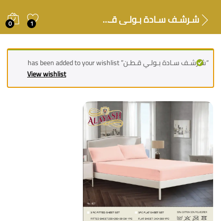
شـرشـف سـادة بـولـي قـطـن
0
1
“شـرشـف سـادة بـولـي قـطـن” has been added to your wishlist
View wishlist