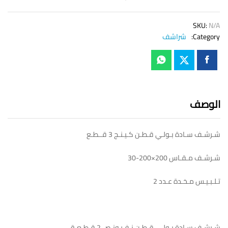
SKU:
N/A
Category:
شراشف
الوصف
شـرشـف سـادة بـولـي قـطـن كـيـنـج 3 قــطـع
شـرشـف مـقـاس 200×200-30
تـلـبـيـس مـخـدة عـدد 2
شـرشـف سـادة بـولـي قـطـن نـفـر ونـص 2 قـطـعـة