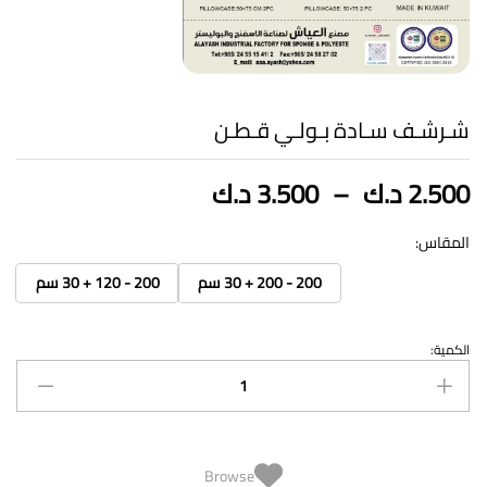
شـرشـف سـادة بـولـي قـطـن
نطاق
2.500
د.ك
–
3.500
د.ك
السعر:
من
المقاس:
200 - 200 + 30 سم
200 - 120 + 30 سم
خلال
الكمية:
شـرشـف
سـادة
بـولـي
قـطـن
quantity
Browse