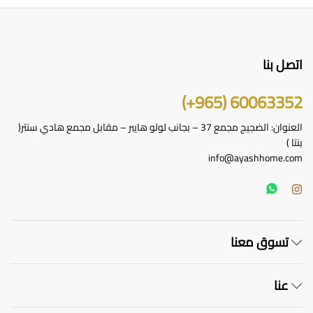
الخ
على
صف
الم
اتصل بنا
60063352 (965+)
العنوان: الضجيج مجمع 37 – بجانب لولو هايبر – مقابل مجمع هادي سنتر(
بنتا )
info@ayashhome.com
تسوق معنا
عنا