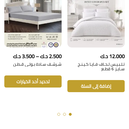
نطاق
12.000
د.ك
2.500
د.ك
–
3.500
د.ك
السعر:
تـلـبـيـس لـحـاف فـايـا كـيـنـج
شـرشـف سـادة بـولـي قـطـن
من
سـايـز 6 قطـع
هنا
خلال
الع
تحديد أحد الخيارات
من
إضافة إلى السلة
الأ
الم
لهذ
المن
يم
اختي