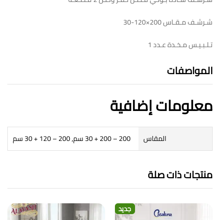
شـرشـف مـقـاس 200×120-30
تـلـبـيـس مـخـدة عـدد 1
المواصفات
معلومات إضافية
المقاس
200 – 200 + 30 سم, 200 – 120 + 30 سم
منتجات ذات صلة
جديد