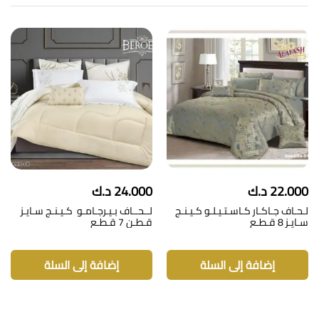
22.000
د.ك
24.000
د.ك
لـحـاف جـاكـار كـاسـتـيـلـو كـيـنـج
لــحــاف بـيـرجـامـو كـيـنـج سـايـز
سـايـز 8 قـطـع
قـطـن 7 قـطـع
إضافة إلى السلة
إضافة إلى السلة