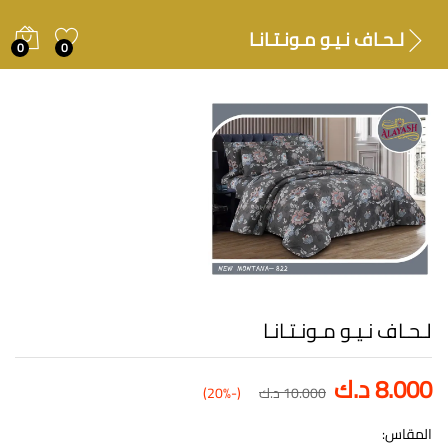
لـحـاف نـيـو مـونـتـانـا
0
0
لـحـاف نـيـو مـونـتـانـا
8.000
د.ك
10.000
د.ك
(-20%)
المقاس: