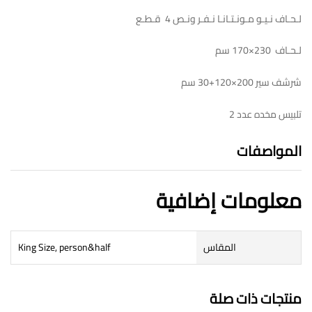
لـحـاف نـيـو مـونـتـانـا نـفـر ونـص 4 قـطـع
لـحـاف 230×170 سم
شرشف سير 200×120+30 سم
تلبيس مخده عدد 2
المواصفات
معلومات إضافية
المقاس
King Size, person&half
منتجات ذات صلة