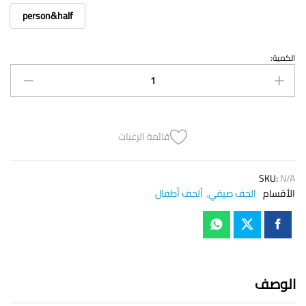
person&half
الكمية:
لـحـاف
نـيـو
مـونـتـانـا
quantity
قائمة الرغبات
SKU:
N/A
الأقسام
الحف صيفي
,
ألحف أطفال
الوصف