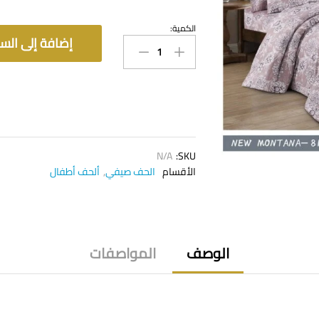
الكمية:
لـحـاف
إضافة إلى السل
نـيـو
مـونـتـانـا
quantity
N/A
SKU:
الأقسام
الحف صيفي
,
ألحف أطفال
الوصف
المواصفات