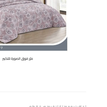
مرّر فوق الصورة للتكبير
لـحـاف نـيـو مـونـتـانـا نـفـر ونـص 4 قـطـع