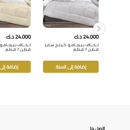
24.000
د.ك
24.000
د.ك
لــحــاف بـيـرجـامـو كـيـنـج سـايـز
لــحــاف بـيـرجـامـو 
قـطـن 7 قـطـع
قـطـن 7 قـطـع
إضافة إلى السلة
إضافة إلى
اتصل بنا