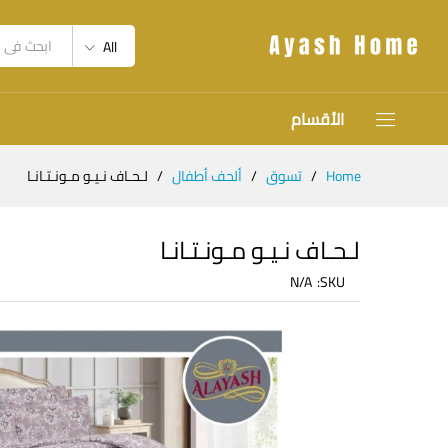
All
الأقسام
Home
/
تسوق
/
ألحف أطفال
/
لـحـاف نـيـو مـونـتـانـا
لـحـاف نـيـو مـونـتـانـا
N/A
SKU: