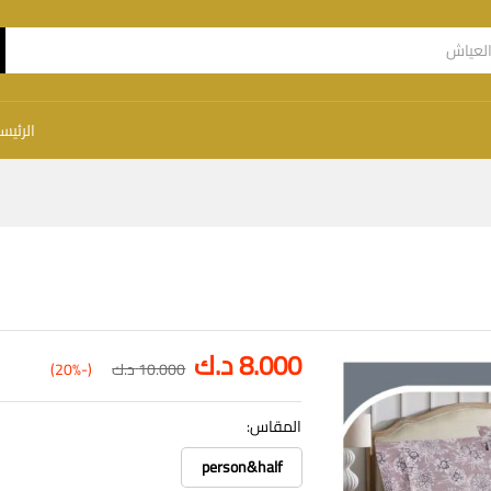
الرئيس
8.000
د.ك
10.000
د.ك
(-20%)
المقاس:
person&half