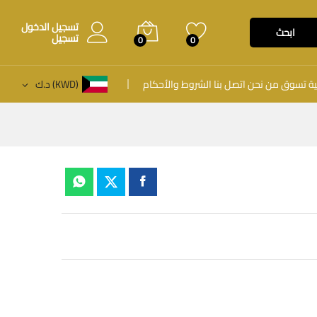
تسجيل الدخول
ابحث
تسجيل
0
0
ية
تسوق
من نحن
اتصل بنا
الشروط والأحكام
(KWD)
د.ك