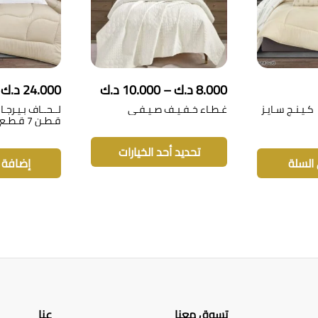
نطاق
8.000
د.ك
–
10.000
د.ك
24.000
د.ك
السعر:
كـيـنـج سـايـز
غـطـاء خـفـيـف صـيـفـي
لــحــاف بـيـرجـا
من
قـطـن 7 قـطـع
هناك
خلال
العديد
تحديد أحد الخيارات
من
 السلة
إضافة إ
الأشكال
المختلفة
لهذا
المنتج.
يمكن
اختيار
الخيارات
على
صفحة
تسوق معنا
عنا
المنتج