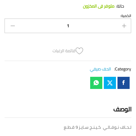
حالة:
متوفر فى المخزون
الكمية:
لـحـاف
نـوفـالـي
كـيـنـج
سـايـز
9
ق
قائمة الرغبات
quantity
Category:
الحف صيفي
الوصف
لـحـاف نـوفـالـي كـيـنـج سـايـز 9 قـطـع