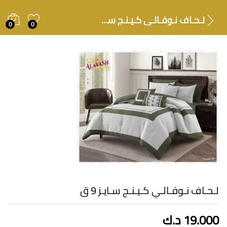
لـحـاف نـوفـالـي كـيـنـج سـايـز 9 ق
0
0
لـحـاف نـوفـالـي كـيـنـج سـايـز 9 ق
19.000
د.ك