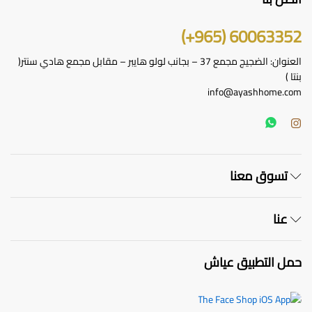
60063352 (965+)
العنوان: الضجيج مجمع 37 – بجانب لولو هايبر – مقابل مجمع هادي سنتر(
بنتا )
info@ayashhome.com
تسوق معنا
عنا
حمل التطبيق عياش