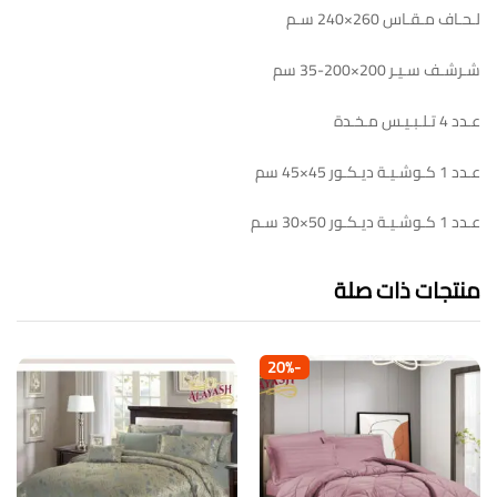
لـحـاف مـقـاس 260×240 سـم
شـرشـف سـيـر 200×200-35 سم
عـدد 4 تـلـبـيـس مـخـدة
عـدد 1 كـوشـيـة ديـكـور 45×45 سم
عـدد 1 كـوشـيـة ديـكـور 50×30 سـم
منتجات ذات صلة
20
%
-