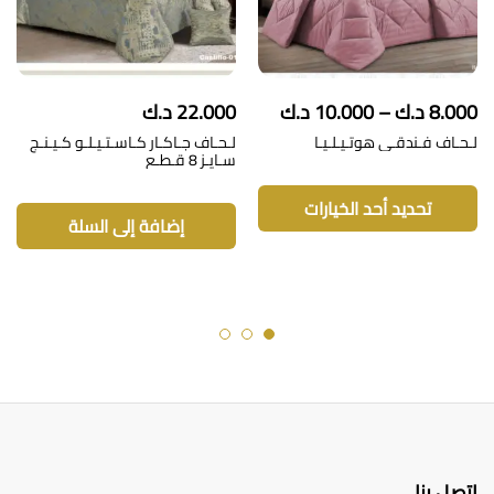
نطاق
8.000
د.ك
–
10.000
د.ك
22.000
د.ك
السعر:
لـحـاف فـندقـي هوتـيـلـيـا
لـحـاف جـاكـار كـاسـتـيـلـو كـيـنـج
من
سـايـز 8 قـطـع
هناك
خلال
العديد
تحديد أحد الخيارات
من
إضافة إلى السلة
الأشكال
المختلفة
لهذا
المنتج.
يمكن
اختيار
الخيارات
على
صفحة
المنتج
اتصل بنا