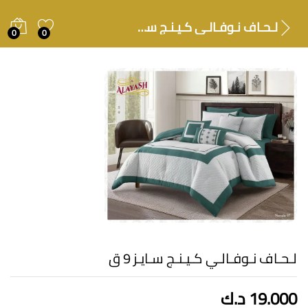
لـحـاف نـوفـالـي كـيـنـج سـايـز 9 ق
0
0
لـحـاف نـوفـالـي كـيـنـج سـايـز 9 ق
19.000
د.ك