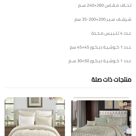
لـحـاف مـقـاس 260×240 سـم
شـرشـف سـيـر 200×200-35 سم
عـدد 4 تـلـبـيـس مـخـدة
عـدد 1 كـوشـيـة ديـكـور 45×45 سم
عـدد 1 كـوشـيـة ديـكـور 50×30 سـم
منتجات ذات صلة