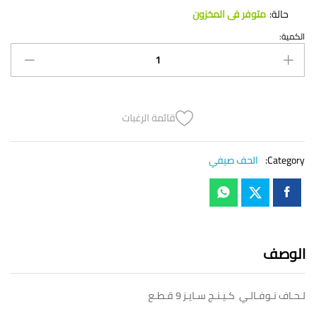
حالة:
متوفر فى المخزون
الكمية:
لـحـاف
نـوفـالـي
كـيـنـج
سـايـز
9
ق
قائمة الرغبات
quantity
Category:
الحف صيفي
الوصف
لـحـاف نـوفـالـي كـيـنـج سـايـز 9 قـطـع