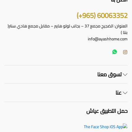
60063352 (965+)
العنوان: الضجيج مجمع 37 – بجانب لولو هايبر – مقابل مجمع هادي سنتر(
بنتا )
info@ayashhome.com
تسوق معنا
عنا
حمل التطبيق عياش