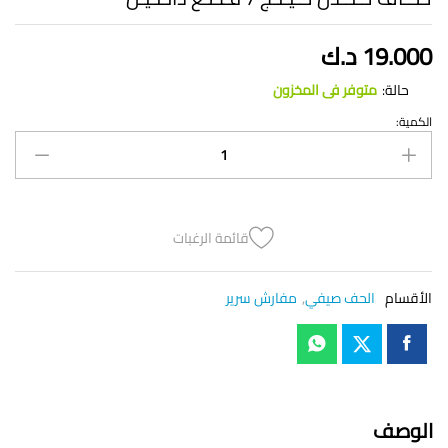
19.000
د.ك
حالة:
متوفر فى المخزون
الكمية:
لـحـاف
لــنــدن
كـيـنـج
7
قـطـع
دانـتـيـل
قائمة الرغبات
quantity
الأقسام
الحف صيفي
,
مفارش سرير
الوصف