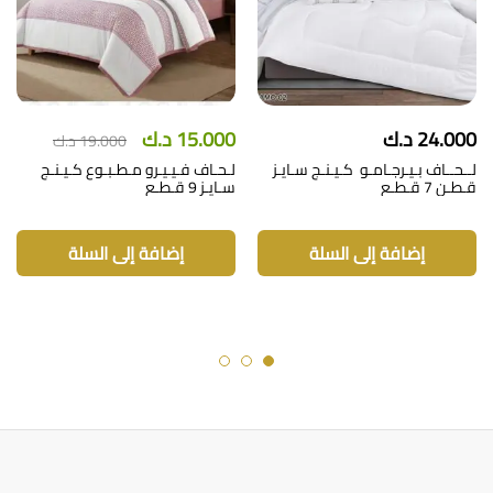
24.000
د.ك
15.000
د.ك
19.000
د.ك
لــحــاف بـيـرجـامـو كـيـنـج سـايـز
لـحـاف فـيـيـرو مـطـبـوع كـيـنـج
قـطـن 7 قـطـع
سـايـز 9 قـطـع
إضافة إلى السلة
إضافة إلى السلة