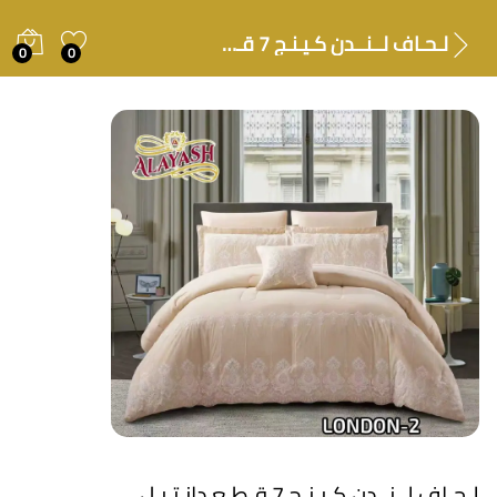
لـحـاف لــنــدن كـيـنـج 7 قـطـع دانـتـيـل
0
0
لـحـاف لــنــدن كـيـنـج 7 قـطـع دانـتـيـل