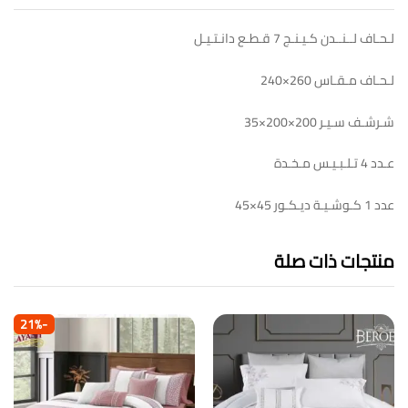
لـحـاف لــنــدن كـيـنـج 7 قـطـع دانـتـيـل
لـحـاف مـقـاس 260×240
شـرشـف سـيـر 200×200×35
عـدد 4 تـلـبـيـس مـخـدة
عدد 1 كـوشـيـة ديـكـور 45×45
منتجات ذات صلة
21
%
-