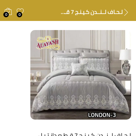
لـحـاف لــنــدن كـيـنـج 7 قـطـع دانـتـيـل
0
0
لـحـاف لــنــدن كـيـنـج 7 قـطـع دانـتـيـل