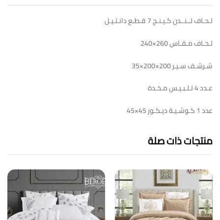
لـحـاف لــنــدن كـيـنـج 7 قـطـع دانـتـيـل
لـحـاف مـقـاس 260×240
شـرشـف سـيـر 200×200×35
عـدد 4 تـلـبـيـس مـخـدة
عدد 1 كـوشـيـة ديـكـور 45×45
منتجات ذات صلة