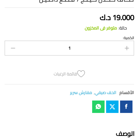
19.000
د.ك
حالة:
متوفر فى المخزون
الكمية:
لـحـاف
لــنــدن
كـيـنـج
7
قـطـع
دانـتـيـل
قائمة الرغبات
quantity
الأقسام
الحف صيفي
,
مفارش سرير
الوصف