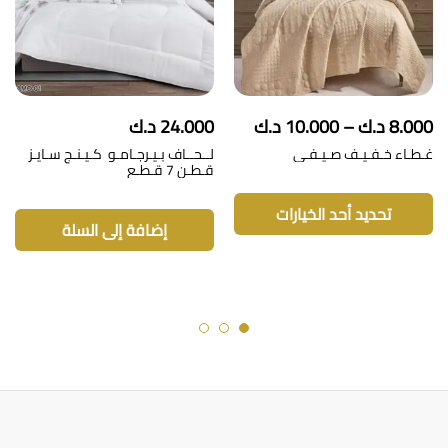
نطاق
8.000
د.ك
–
10.000
د.ك
24.000
د.ك
السعر:
غـطـاء خـفـيـف صـيـفـي
لــحــاف بـيـرجـامـو كـيـنـج سـايـز
من
قـطـن 7 قـطـع
هناك
خلال
العديد
تحديد أحد الخيارات
من
إضافة إلى السلة
الأشكال
المختلفة
لهذا
المنتج.
يمكن
اختيار
الخيارات
على
صفحة
المنتج