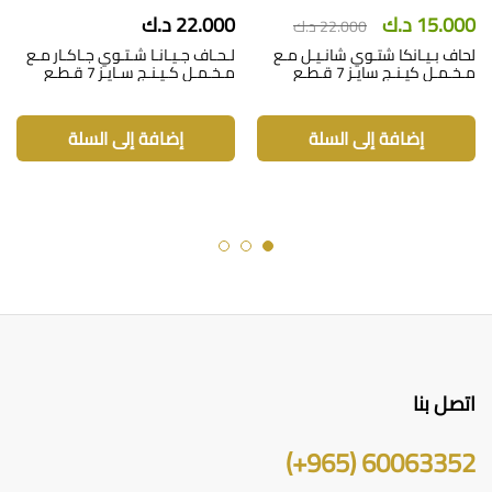
15.000
د.ك
22.000
د.ك
22.000
د.ك
لحاف بـيـانكا شتـوي شانـيـل مـع
لـحـاف جـيـانـا شـتـوي جـاكـار مـع
مـخـمـل كيـنـج سايـز 7 قـطـع
مـخـمـل كـيـنـج سـايـز 7 قـطـع
إضافة إلى السلة
إضافة إلى السلة
اتصل بنا
60063352 (965+)