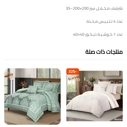
شرشف مـخـمـل سير 200×200–35
عدد 4 تـلـبـيـس مـخـدة
عدد 1 كـوشـيـة ديـكـور 40×40
منتجات ذات صلة
32
%
-