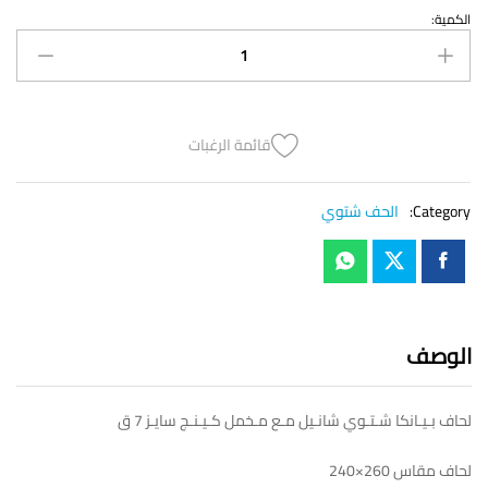
الكمية:
لحاف
بـيـانكا
شـتـوي
شانـيل
مـع
مـخمل
قائمة الرغبات
كـيـنـج
سايـز
Category:
الحف شتوي
7
ق
quantity
الوصف
لحاف بـيـانكا شـتـوي شانـيل مـع مـخمل كـيـنـج سايـز 7 ق
لحاف مقاس 260×240