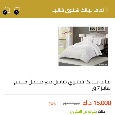
لحاف بـيـانكا شـتـوي شانـيل مـع مـخمل كـيـنـج سايـز 7 ق
0
0
لحاف بـيـانكا شـتـوي شانـيل مـع مـخمل كـيـنـج
سايـز 7 ق
15.000
د.ك
22.000
د.ك
(-32%)
حالة:
متوفر فى المخزون