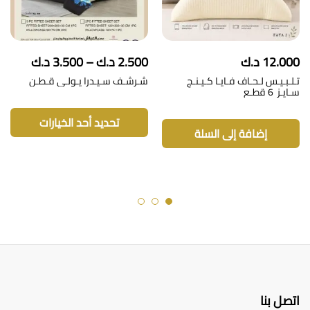
نطاق
12.000
د.ك
2.500
د.ك
–
3.500
د.ك
السعر:
تـلـبـيـس لـحـاف فـايـا كـيـنـج
شـرشـف سـيـدرا يـولـي قـطـن
من
سـايـز 6 قطـع
هنا
خلال
الع
تحديد أحد الخيارات
من
إضافة إلى السلة
الأ
الم
لهذ
المن
يم
اختي
الخ
على
صف
الم
اتصل بنا