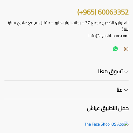
60063352 (965+)
العنوان: الضجيج مجمع 37 – بجانب لولو هايبر – مقابل مجمع هادي سنتر(
بنتا )
info@ayashhome.com
تسوق معنا
عنا
حمل التطبيق عياش