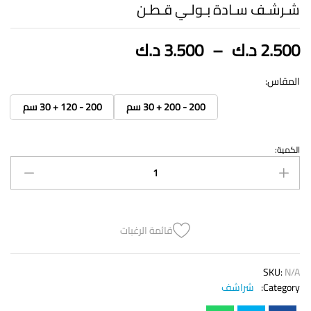
شـرشـف سـادة بـولـي قـطـن
نطاق
2.500
د.ك
–
3.500
د.ك
السعر:
من
المقاس:
200 - 200 + 30 سم
200 - 120 + 30 سم
خلال
الكمية:
شـرشـف
سـادة
بـولـي
قـطـن
quantity
قائمة الرغبات
SKU:
N/A
Category:
شراشف