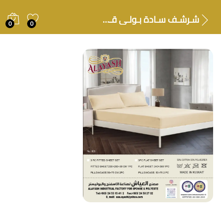
شـرشـف سـادة بـولـي قـطـن
0
0