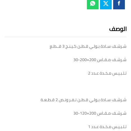
الوصف
شـرشـف سـادة بـولـي قـطـن كـيـنـج 3 قــطـع
شـرشـف مـقـاس 200×200-30
تـلـبـيـس مـخـدة عـدد 2
شـرشـف سـادة بـولـي قـطـن نـفـر ونـص 2 قـطـعـة
شـرشـف مـقـاس 200×120-30
تـلـبـيـس مـخـدة عـدد 1