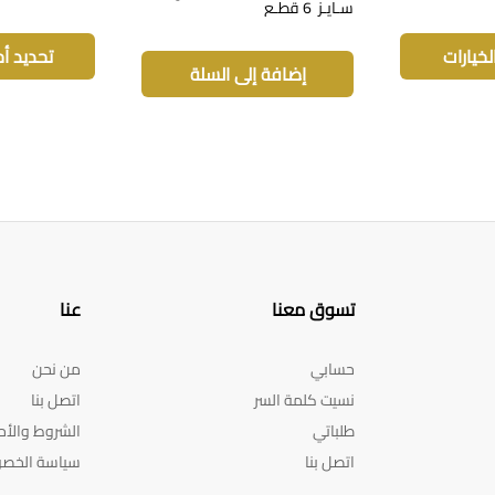
سـايـز 6 قطـع
هناك
خلال
العديد
لخيارات
تحديد أح
من
إضافة إلى السلة
الأشكال
المختلفة
لهذا
المنتج.
يمكن
اختيار
الخيارات
على
صفحة
تسوق معنا
عنا
المنتج
حسابي
من نحن
نسيت كلمة السر
اتصل بنا
طلباتي
الشروط والأح
اتصل بنا
سياسة الخص