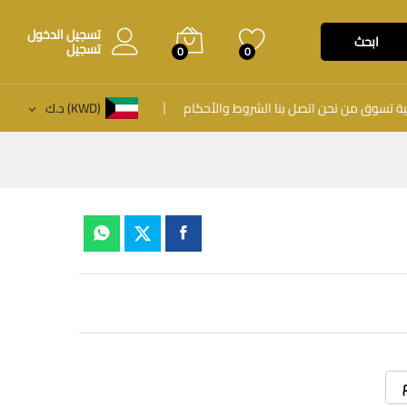
تسجيل الدخول
ابحث
تسجيل
0
0
ية
تسوق
من نحن
اتصل بنا
الشروط والأحكام
(KWD)
د.ك
ر: