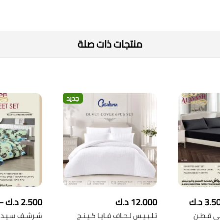
منتجات ذات صلة
جديد
نطاق
3.5
د.ك
12.000
د.ك
2.500
د.ك
–
السعر:
ي قـطـن
تـلـبـيـس لـحـاف فـايـا كـيـنـج
شـرشـف سـيـدرا
من