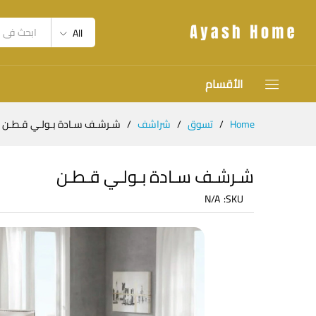
All
الأقسام
Home
/
تسوق
/
شراشف
/
شـرشـف سـادة بـولـي قـطـن
شـرشـف سـادة بـولـي قـطـن
N/A
SKU: