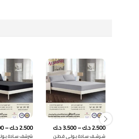
نطاق
2.500
د.ك
–
3.500
د.ك
2.500
د.ك
–
00
السعر:
شـرشـف سـادة بـولـي قـطـن
شرشف سـادة بـولـ
من