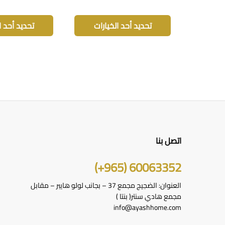
هناك
خلال
العديد
تحديد أحد الخيارات
تحديد أحد ا
من
الأشكال
المختلفة
لهذا
المنتج.
يمكن
اختيار
الخيارات
على
صفحة
اتصل بنا
المنتج
60063352 (965+)
العنوان: الضجيج مجمع 37 – بجانب لولو هايبر – مقابل
مجمع هادي سنتر( بنتا )
info@ayashhome.com