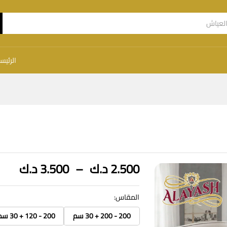
الرئيس
نطاق
2.500
د.ك
–
3.500
د.ك
السع
من
المقاس:
خلال
200 - 200 + 30 سم
200 - 120 + 30 سم