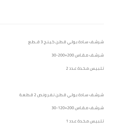
شـرشـف سـادة بـولـي قـطـن كـيـنـج 3 قــطـع
شـرشـف مـقـاس 200×200-30
تـلـبـيـس مـخـدة عـدد 2
شـرشـف سـادة بـولـي قـطـن نـفـر ونـص 2 قـطـعـة
شـرشـف مـقـاس 200×120-30
تـلـبـيـس مـخـدة عـدد 1